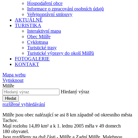
Hospodaření obce
Informace o zpracování osobních údajů
Veřejnoprávní smlouvy
AKTUÁLNĚ
TURISTIKA
Interaktivní mapa
Obec Milíře
Cyklotrasa
Turistické trasy
Turistické výpravy do okolí Milířů
FOTOGALERIE
KONTAKT
Mapa webu
Vytisknout
Milíře
Hledaný výraz
Hledat
rozšířené vyhledávání
Milíře jsou obec nalézající se asi 8 km západně od okresního města
Tachov.
Mají rozlohu 14,89 km² a k 1. lednu 2005 měla v 49 domech
180 obyvatel.
Jsou rozděleny na dvě části - Milíře a Zadní Milíře. Malebnou