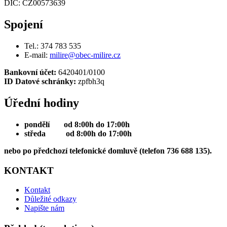
DIČ: CZ00573639
Spojení
Tel.: 374 783 535
E-mail:
milire@obec-milire.cz
Bankovní účet:
6420401/0100
ID Datové schránky:
zpfbh3q
Úřední hodiny
pondělí od 8:00h do 17:00h
středa od 8:00h do 17:00h
nebo po předchozí telefonické domluvě (telefon 736 688 135).
KONTAKT
Kontakt
Důležité odkazy
Napište nám