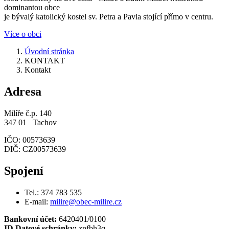
dominantou obce
je bývalý katolický kostel sv. Petra a Pavla stojící přímo v centru.
Více o obci
Úvodní stránka
KONTAKT
Kontakt
Adresa
Milíře č.p. 140
347 01 Tachov
IČO: 00573639
DIČ: CZ00573639
Spojení
Tel.: 374 783 535
E-mail:
milire@obec-milire.cz
Bankovní účet:
6420401/0100
ID Datové schránky:
zpfbh3q