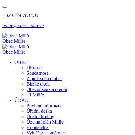
+420 374 783 535
milire@obec-milire.cz
Obec Milíře
Obec Milíře
OBEC
Historie
Současnost
Zajímavosti o obci
Blízké okolí
Obecní znak a prapor
TJ Milíře
ÚŘAD
Povinné informace
Úřední deska
Úřední hodiny
Územní plán Milíře
e-podatelna
Vyhlášky a směrnice