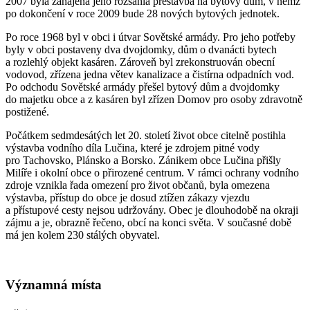
2007 byla zahájena jeho rozsáhlá přestavba na bytový dům, v němž
po dokončení v roce 2009 bude 28 nových bytových jednotek.
Po roce 1968 byl v obci i útvar Sovětské armády. Pro jeho potřeby
byly v obci postaveny dva dvojdomky, dům o dvanácti bytech
a rozlehlý objekt kasáren. Zároveň byl zrekonstruován obecní
vodovod, zřízena jedna větev kanalizace a čistírna odpadních vod.
Po odchodu Sovětské armády přešel bytový dům a dvojdomky
do majetku obce a z kasáren byl zřízen Domov pro osoby zdravotně
postižené.
Počátkem sedmdesátých let 20. století život obce citelně postihla
výstavba vodního díla Lučina, které je zdrojem pitné vody
pro Tachovsko, Plánsko a Borsko. Zánikem obce Lučina přišly
Milíře i okolní obce o přirozené centrum. V rámci ochrany vodního
zdroje vznikla řada omezení pro život občanů, byla omezena
výstavba, přístup do obce je dosud ztížen zákazy vjezdu
a přístupové cesty nejsou udržovány. Obec je dlouhodobě na okraji
zájmu a je, obrazně řečeno, obcí na konci světa. V současné době
má jen kolem 230 stálých obyvatel.
Významná místa