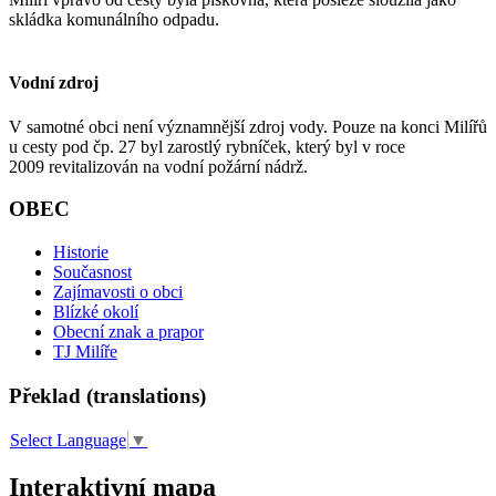
skládka komunálního odpadu.
Vodní zdroj
V samotné obci není významnější zdroj vody. Pouze na konci Milířů
u cesty pod čp. 27 byl zarostlý rybníček, který byl v roce
2009 revitalizován na vodní požární nádrž.
OBEC
Historie
Současnost
Zajímavosti o obci
Blízké okolí
Obecní znak a prapor
TJ Milíře
Překlad (translations)
Select Language
▼
Interaktivní mapa