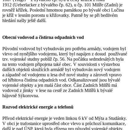
1912 (Ueberlacker z bývalého čp. 62), u čp. 101 Milíře (Zadní) je
rovněž křížek. Poslední hmotnou památkou po bývalé obci Lučina
je kříž v lesním porostu u křižovatky. Patrně by se při bedlivém
hledání našly ještě další.
Obecní vodovod a čistírna odpadních vod
Původní vodovod byl vybudován pro potřebu armády, vodojem byl
vlevo od nynějšího vodojemu, který byl napájen z dosud používané
tzv. vojenské studny poblíž čp. 56. Na počátku sedmdesátých byla
na tento vodojem připojena také obec. V souvislosti s výstavbou
dalších objektů sloužících armádě byl vybudován nový vodojem
a západně od vodojemu u lesa dvě nové studny a zároveň vpravo
od hřbitova čistírna odpadních vod. Odkanalizované jsou bývalé
vojenské objekty a jen malá část obce. Část Zadních Milířů má
vodovod z jímky v lese na cestě ze Zadních Milířů k bývalé
hájovně Sýkorovna.
Rozvod elektrické energie a telefonů
Přívod elektrické energie je veden linkou 6 kV od Mýta a Studánky.
V obci je trafostanice uprostřed obce vlevo u průchozí komunikace,
další je nad ÚSP, která byla zřízena pro původní vojenské objekty.