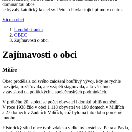
dominantou obce
je bývalý katolický kostel sv. Petra a Pavla stojící přímo v centru.
Více o obci
Úvodní stránka
OBEC
Zajímavosti o obci
Zajímavosti o obci
Milíře
Obec prodělala od svého založení bouřlivý vývoj, kdy se rychle
rozvíjela, rozšiřovala, ale vzápětí stagnovala, a to všechno
v závislosti na politických a společenských podmínkách.
V průběhu 20. století se počet obyvatel i domků příliš neměnil.
V roce 1938 žilo v obci 1 118 obyvatel ve 190 domech v Milířích
a 27 domech v Zadních Milířích, což bylo na tuto dobu poměrně
mnoho.
Historický střed obce tvoří zdaleka viditelný kostel sv. Petra a Pavla,