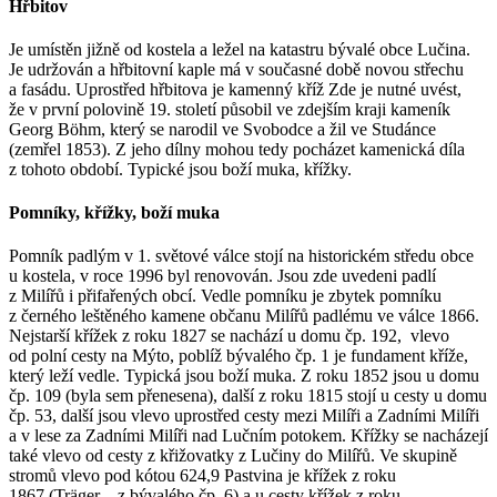
Hřbitov
Je umístěn jižně od kostela a ležel na katastru bývalé obce Lučina.
Je udržován a hřbitovní kaple má v současné době novou střechu
a fasádu. Uprostřed hřbitova je kamenný kříž Zde je nutné uvést,
že v první polovině 19. století působil ve zdejším kraji kameník
Georg Böhm, který se narodil ve Svobodce a žil ve Studánce
(zemřel 1853). Z jeho dílny mohou tedy pocházet kamenická díla
z tohoto období. Typické jsou boží muka, křížky.
Pomníky, křížky, boží muka
Pomník padlým v 1. světové válce stojí na historickém středu obce
u kostela, v roce 1996 byl renovován. Jsou zde uvedeni padlí
z Milířů i přifařených obcí. Vedle pomníku je zbytek pomníku
z černého leštěného kamene občanu Milířů padlému ve válce 1866.
Nejstarší křížek z roku 1827 se nachází u domu čp. 192, vlevo
od polní cesty na Mýto, poblíž bývalého čp. 1 je fundament kříže,
který leží vedle. Typická jsou boží muka. Z roku 1852 jsou u domu
čp. 109 (byla sem přenesena), další z roku 1815 stojí u cesty u domu
čp. 53, další jsou vlevo uprostřed cesty mezi Milíři a Zadními Milíři
a v lese za Zadními Milíři nad Lučním potokem. Křížky se nacházejí
také vlevo od cesty z křižovatky z Lučiny do Milířů. Ve skupině
stromů vlevo pod kótou 624,9 Pastvina je křížek z roku
1867 (Träger z bývalého čp. 6) a u cesty křížek z roku