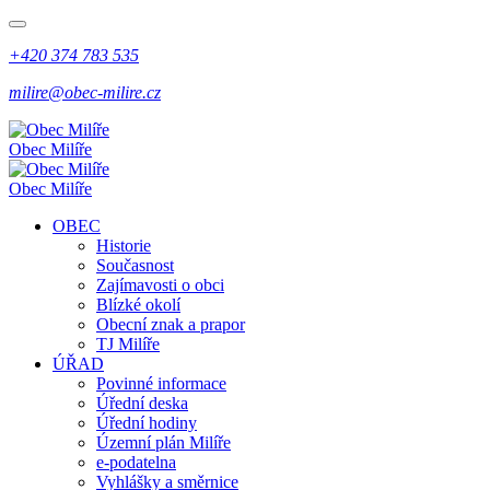
+420 374 783 535
milire@obec-milire.cz
Obec Milíře
Obec Milíře
OBEC
Historie
Současnost
Zajímavosti o obci
Blízké okolí
Obecní znak a prapor
TJ Milíře
ÚŘAD
Povinné informace
Úřední deska
Úřední hodiny
Územní plán Milíře
e-podatelna
Vyhlášky a směrnice