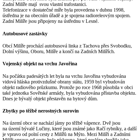
Zadní Milíře mají svou vlastní trafostanici.
Telefonizace v dostatečné míře byla provedena v dubnu 1998,
ústředna je na obecním úřadě a je spojena radioreleovým spojem.
Zadní Milíře jsou připojeny na ústřednu v Lesné.
Autobusové zastávky
Obcí Milíře prochází autobusová linka z Tachova přes Svobodku,
Dolní výšinu, Oboru, Milíře a končí na Zadních Milířích.
Vojenský objekt na vrchu Javořina
Na počátku padesátých let byla na vrchu Javořina vybudována
vidová hláska protivzdušné obrany státu, 1959 byl vybudován
objekt radiového průzkumu. Protože po roce 1968 působila v obci
také jednotka Sovětské armády, byla vybudována přístavba objektu.
Dnes je bývalý objekt přestavěn na bytový dům.
Zbytky po těžbě nerostných surovin
Na území obce se nachází jámy po těžbě vápence. Dvě jsou
na území bývalé Lučiny, které jsou známé jako Račí rybníky, a další
je vpravo od polní cesty z Milířů na Mýto. Mezi Milíři a Zadními
Milíři vpravo od cesty byla pískovna, která posléze sloužila jako