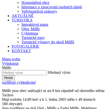
Hospodaření obce
Informace o zpracování osobních údajů
Veřejnoprávní smlouvy
AKTUÁLNĚ
TURISTIKA
Interaktivní mapa
Obec Milíře
Cyklotrasa
Turistické trasy
Turistické výpravy do okolí Milířů
FOTOGALERIE
KONTAKT
Mapa webu
Vytisknout
Milíře
Hledaný výraz
Hledat
rozšířené vyhledávání
Milíře jsou obec nalézající se asi 8 km západně od okresního města
Tachov.
Mají rozlohu 14,89 km² a k 1. lednu 2005 měla v 49 domech
180 obyvatel.
Jsou rozděleny na dvě části - Milíře a Zadní Milíře. Malebnou