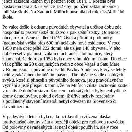
jehož základní kámen byl položen roku 1814. U kostela byla
postavena fara a 3. července 1827 byl položen základní kámen
milířské školy. Na Zadních Milířích působila od roku 1874 filiální
škola.
Po válce došlo k odsunu původních obyvatel a určitou dobu zde
hospodařilo pastvinářské družstvo a pak státní statky. Odlehlost
obce, roztroušené osídlení i těžší život a přírodní podmínky
(nadmořská výška přes
600 m
) nelákaly nové osídlence. V roce
1950 měla obec ještě 222 domů, ale už jen 148 obyvatel. V této
době vešel v platnost i zákon o ochraně státní hranice, který
znamenal, že do roku 1958 byla obec v hraničním pásmu. Do obce
však přišlo na 20 ukrajinských rodin z obce Vagaš u Satu Mare
v Rumunsku. Ti původně obsadili Pavlův Studenec, který se tehdy
ocitl v zakázaném hraničním pásmu. Tito občané vedle osobitých
zvyků, které si přinesli z původního domova, jsou pravoslavného
vyznání a jistě přispěli k tomu, že na Milířích zůstal zachován kostel
v relativně dobrém stavu. Koncem padesátých let byly neobydlené
domy demolovány, pokud ovšem již dříve nebyly rozebrány
a použitelný stavební materiál nebyl odvezen na Slovensko či
do vnitrozemí.
V padesátých letech byla na kopci Javořina zřízena hláska
protivzdušné obrany státu a později objekt pro radiovou rozvědku.
Od poloviny devadesátých let není objekt používán, ale v roce