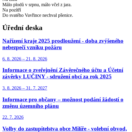
Málo plodů v srpnu, málo včel z jara.
Na pozítří
Do svatého Vavřince nechval pšenice.
Úřední deska
Nařízení kraje 2025 prodloužení - doba zvýšeného
nebezpečí vzniku požáru
6. 8.
2026
–
21. 8.
2026
Informace o zveřejnění Závěrečného účtu a Účetní
závěrky LUČINY - sdružení obcí za rok 2025
3. 8.
2026
–
31. 7.
2027
Informace pro občany – možnost podání žádostí o
změnu územního plánu
22. 7.
2026
Volby do zastupitelstva obce Milíře - volební obvod,