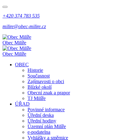
+420 374 783 535
milire@obec-milire.cz
Obec Milíře
Obec Milíře
OBEC
Historie
Současnost
Zajímavosti o obci
Blízké okolí
Obecní znak a prapor
TJ Milíře
ÚŘAD
Povinné informace
Úřední deska
Úřední hodiny
Územní plán Milíře
e-podatelna
Vyhlášky a směrnice