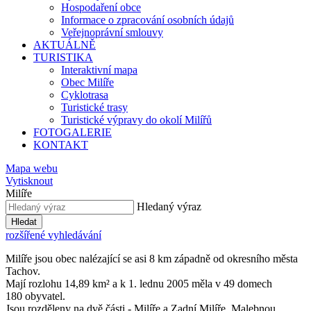
Hospodaření obce
Informace o zpracování osobních údajů
Veřejnoprávní smlouvy
AKTUÁLNĚ
TURISTIKA
Interaktivní mapa
Obec Milíře
Cyklotrasa
Turistické trasy
Turistické výpravy do okolí Milířů
FOTOGALERIE
KONTAKT
Mapa webu
Vytisknout
Milíře
Hledaný výraz
Hledat
rozšířené vyhledávání
Milíře jsou obec nalézající se asi 8 km západně od okresního města
Tachov.
Mají rozlohu 14,89 km² a k 1. lednu 2005 měla v 49 domech
180 obyvatel.
Jsou rozděleny na dvě části - Milíře a Zadní Milíře. Malebnou