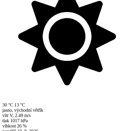
30 °C
13 °C
jasno, východní větřík
vítr
V
,
2.49 m/s
tlak
1017 hPa
vlhkost
26 %