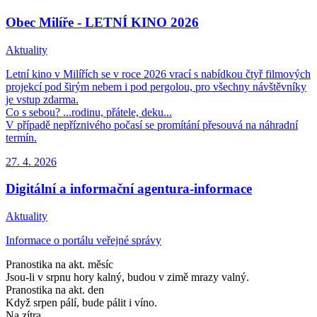
Obec Milíře - LETNÍ KINO 2026
Aktuality
Letní kino v Milířích se v roce 2026 vrací s nabídkou čtyř filmových
projekcí pod širým nebem i pod pergolou, pro všechny návštěvníky
je vstup zdarma.
Co s sebou? ...rodinu, přátele, deku...
V případě nepříznivého počasí se promítání přesouvá na náhradní
termín.
27. 4.
2026
Digitální a informační agentura-informace
Aktuality
Informace o portálu veřejné správy
Pranostika na akt. měsíc
Jsou-li v srpnu hory kalný, budou v zimě mrazy valný.
Pranostika na akt. den
Když srpen pálí, bude pálit i víno.
Na zítra