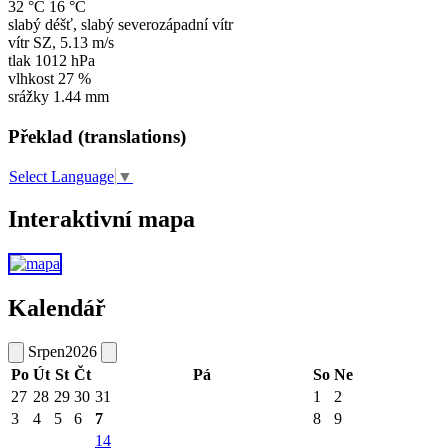
32 °C
16 °C
slabý déšť, slabý severozápadní vítr
vítr
SZ
,
5.13 m/s
tlak
1012 hPa
vlhkost
27 %
srážky
1.44 mm
Překlad (translations)
Select Language
▼
Interaktivní mapa
Kalendář
Srpen
2026
Po
Út
St
Čt
Pá
So
Ne
27
28
29
30
31
1
2
3
4
5
6
7
8
9
14