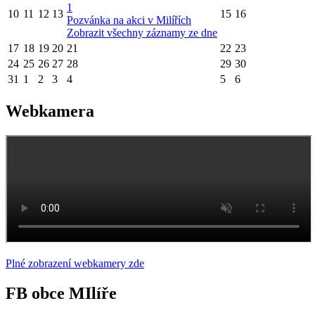
1
10
11
12
13
15
16
Pozvánka na akci v Milířích
Zobrazit všechny záznamy ze dne
17
18
19
20
21
22
23
24
25
26
27
28
29
30
31
1
2
3
4
5
6
Webkamera
Plné zobrazení webkamery zde
FB obce MIlíře