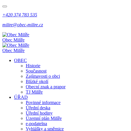
+420 374 783 535
milire@obec-milire.cz
Obec Milíře
Obec Milíře
OBEC
Historie
Současnost
Zajímavosti o obci
Blízké okolí
Obecní znak a prapor
TJ Milíře
ÚŘAD
Povinné informace
Úřední deska
Úřední hodiny
Územní plán Milíře
e-podatelna
Vyhlášky a směrnice