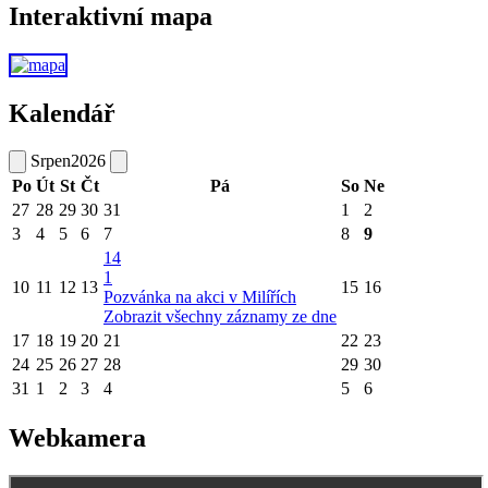
Interaktivní mapa
Kalendář
Srpen
2026
Po
Út
St
Čt
Pá
So
Ne
27
28
29
30
31
1
2
3
4
5
6
7
8
9
14
1
10
11
12
13
15
16
Pozvánka na akci v Milířích
Zobrazit všechny záznamy ze dne
17
18
19
20
21
22
23
24
25
26
27
28
29
30
31
1
2
3
4
5
6
Webkamera