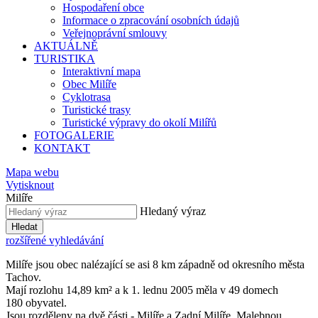
Hospodaření obce
Informace o zpracování osobních údajů
Veřejnoprávní smlouvy
AKTUÁLNĚ
TURISTIKA
Interaktivní mapa
Obec Milíře
Cyklotrasa
Turistické trasy
Turistické výpravy do okolí Milířů
FOTOGALERIE
KONTAKT
Mapa webu
Vytisknout
Milíře
Hledaný výraz
Hledat
rozšířené vyhledávání
Milíře jsou obec nalézající se asi 8 km západně od okresního města
Tachov.
Mají rozlohu 14,89 km² a k 1. lednu 2005 měla v 49 domech
180 obyvatel.
Jsou rozděleny na dvě části - Milíře a Zadní Milíře. Malebnou