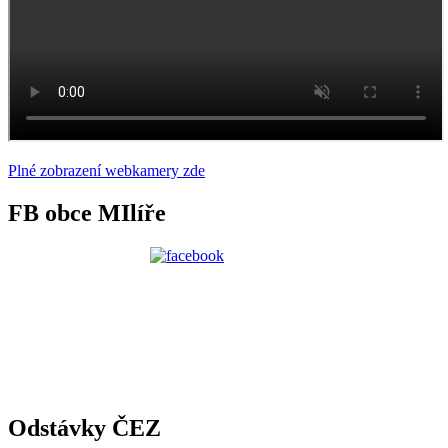
Plné zobrazení webkamery zde
FB obce MIlíře
Odstávky ČEZ